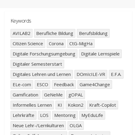
Keywords
AVILAB2
Berufliche Bildung
Berufsbildung
Citizen Science
Corona
CtG-MigHa
Digitale Forschungsumgebung
Digitale Lernspiele
Digitaler Semesterstart
Digitales Lehren und Lernen
DOmIcILE-VR
E.F.A.
ELe-com
ESCO
Feedback
Game4Change
Gamification
GeNeMe
gOPAL
Informelles Lernen
KI
Kokon2
Kraft-Copilot
Lehrkräfte
LOS
Mentoring
MyEduLife
Neue Lehr-/Lernkulturen
OLGA