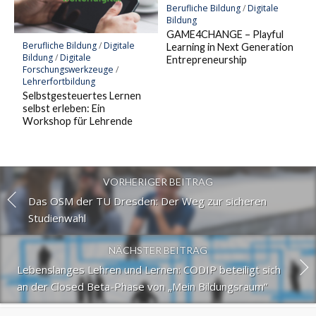
Berufliche Bildung
/
Digitale
Bildung
GAME4CHANGE – Playful
Berufliche Bildung
/
Digitale
Learning in Next Generation
Bildung
/
Digitale
Entrepreneurship
Forschungswerkzeuge
/
Lehrerfortbildung
Selbstgesteuertes Lernen
selbst erleben: Ein
Workshop für Lehrende
VORHERIGER BEITRAG
Das OSM der TU Dresden: Der Weg zur sicheren
Studienwahl
NÄCHSTER BEITRAG
Lebenslanges Lehren und Lernen: CODIP beteiligt sich
an der Closed Beta-Phase von „Mein Bildungsraum“