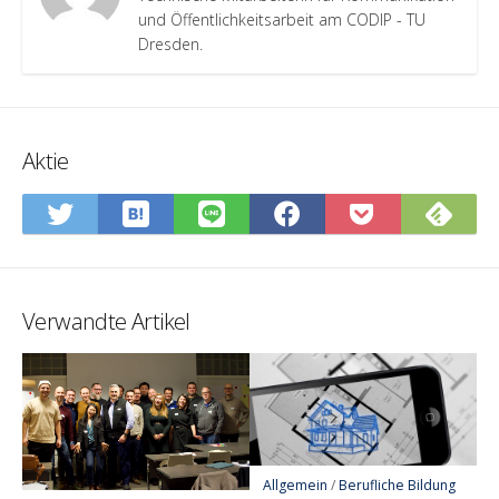
und Öffentlichkeitsarbeit am CODIP - TU
Dresden.
Aktie
In
Abo
Auf
Auf
Auf
In
Hatena-
Sie
Twitter
LINE
Facebook
Pocket
Lesezeichen
Fee
teilen
teilen
teilen
speiche
speichern
Verwandte Artikel
Allgemein
/
Berufliche Bildung