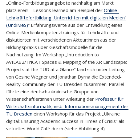
„Online-Fortbildungsangebote nachhaltig am Markt
platzieren! – Lessons learned am Beispiel der
Online-
Lehrkräftefortbildung ‚Unterrichten mit digitalen Medien‘
(UndiMeS)
“ Erfahrungswerte aus der Entwicklung eines
Online-Medienkompetenztrainings für Lehrkräfte und
diskutierten mit verschiedenen Akteur:innen aus der
Bildungspraxis über Geschäftsmodelle für die
Nachnutzung. Im Workshop „Introduction to
AVILAB2/TriCAT Spaces & Mapping of the XR Landscape:
Projects at the TUD at a Glance” fand sich unter Leitung
von Gesine Wegner und Jonathan Dyrna die Extended-
Reality-Community der TU Dresden zusammen. Parallel
führte eine deutsch-ukrainische Gruppe von
Wissenschaftler:innen unter Anleitung der
Professur für
Wirtschaftsinformatik, insb. Informationsmanagement der
TU Dresden
einen Workshop für das Projekt „Ukraine
digital: Ensuring Academic Success in Times of Crisis“ als
virtuelles World Café durch (siehe Abbildung 4).