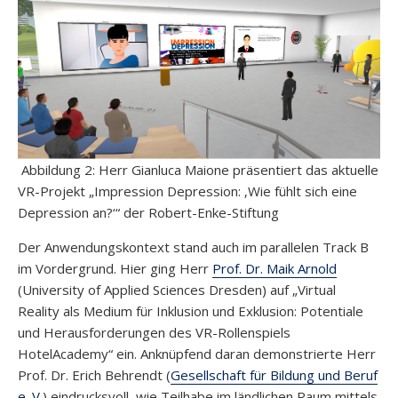
Abbildung 2: Herr Gianluca Maione präsentiert das aktuelle
VR-Projekt „Impression Depression: ‚Wie fühlt sich eine
Depression an?‘“ der Robert-Enke-Stiftung
Der Anwendungskontext stand auch im parallelen Track B
im Vordergrund. Hier ging Herr
Prof. Dr. Maik Arnold
(University of Applied Sciences Dresden) auf „Virtual
Reality als Medium für Inklusion und Exklusion: Potentiale
und Herausforderungen des VR-Rollenspiels
HotelAcademy“ ein. Anknüpfend daran demonstrierte Herr
Prof. Dr. Erich Behrendt (
Gesellschaft für Bildung und Beruf
e. V.
) eindrucksvoll, wie Teilhabe im ländlichen Raum mittels