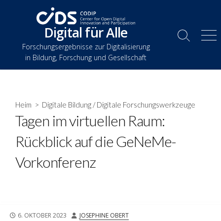
Zum
Inhalt
Digital für Alle
springen
Suche
Spe
Forschungsergebnisse zur Digitalisierung
umschalten
in Bildung, Forschung und Gesellschaft
Heim
>
Digitale Bildung
/
Digitale Forschungswerkzeuge
Tagen im virtuellen Raum:
Rückblick auf die GeNeMe-
Vorkonferenz
VERÖFFENTLICHUNGSDATUM
AUTOR
6. OKTOBER 2023
JOSEPHINE OBERT