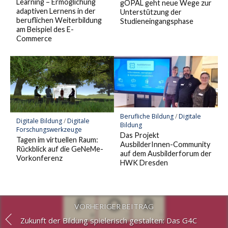
Learning – Ermöglichung
gOPAL geht neue Wege zur
adaptiven Lernens in der
Unterstützung der
beruflichen Weiterbildung
Studieneingangsphase
am Beispiel des E-
Commerce
Berufliche Bildung
/
Digitale
Digitale Bildung
/
Digitale
Bildung
Forschungswerkzeuge
Das Projekt
Tagen im virtuellen Raum:
AusbilderInnen-Community
Rückblick auf die GeNeMe-
auf dem Ausbilderforum der
Vorkonferenz
HWK Dresden
VORHERIGER BEITRAG
Zukunft der Bildung spielerisch gestalten: Das G4C