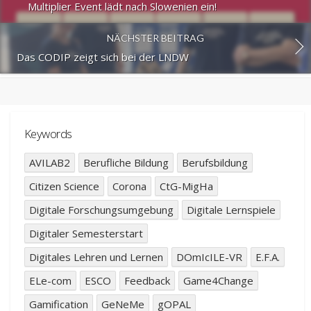
Multiplier Event lädt nach Slowenien ein!
NÄCHSTER BEITRAG
Das CODIP zeigt sich bei der LNDW
Keywords
AVILAB2
Berufliche Bildung
Berufsbildung
Citizen Science
Corona
CtG-MigHa
Digitale Forschungsumgebung
Digitale Lernspiele
Digitaler Semesterstart
Digitales Lehren und Lernen
DOmIcILE-VR
E.F.A.
ELe-com
ESCO
Feedback
Game4Change
Gamification
GeNeMe
gOPAL