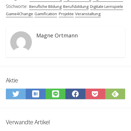
Stichworte:
Berufliche Bildung
Berufsbildung
Digitale Lernspiele
Game4Change
Gamification
Projekte
Veranstaltung
Magne Ortmann
Aktie
In
Abo
Auf
Auf
Auf
In
Hatena-
Sie
Twitter
LINE
Facebook
Pocket
Lesezeichen
Fee
teilen
teilen
teilen
speiche
speichern
Verwandte Artikel