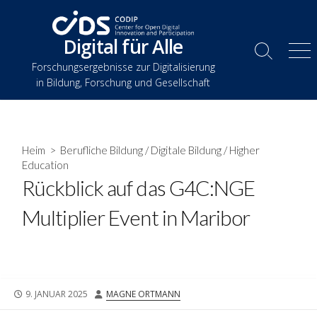
Zum
Inhalt
Digital für Alle
springen
Suche
Spe
Forschungsergebnisse zur Digitalisierung
umschalten
in Bildung, Forschung und Gesellschaft
Heim
>
Berufliche Bildung
/
Digitale Bildung
/
Higher
Education
Rückblick auf das G4C:NGE
Multiplier Event in Maribor
VERÖFFENTLICHUNGSDATUM
AUTOR
9. JANUAR 2025
MAGNE ORTMANN