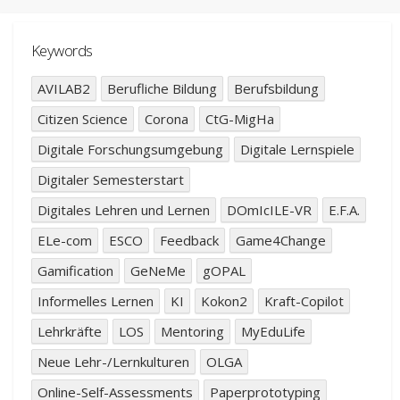
Keywords
AVILAB2
Berufliche Bildung
Berufsbildung
Citizen Science
Corona
CtG-MigHa
Digitale Forschungsumgebung
Digitale Lernspiele
Digitaler Semesterstart
Digitales Lehren und Lernen
DOmIcILE-VR
E.F.A.
ELe-com
ESCO
Feedback
Game4Change
Gamification
GeNeMe
gOPAL
Informelles Lernen
KI
Kokon2
Kraft-Copilot
Lehrkräfte
LOS
Mentoring
MyEduLife
Neue Lehr-/Lernkulturen
OLGA
Online-Self-Assessments
Paperprototyping