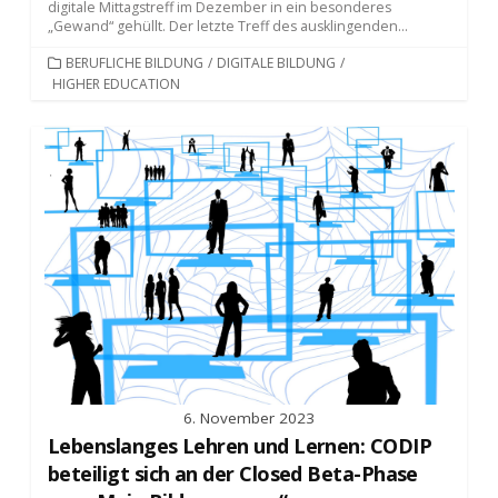
digitale Mittagstreff im Dezember in ein besonderes
„Gewand“ gehüllt. Der letzte Treff des ausklingenden...
KATEGORIEN
BERUFLICHE BILDUNG
/
DIGITALE BILDUNG
/
HIGHER EDUCATION
6. November 2023
Lebenslanges Lehren und Lernen: CODIP
beteiligt sich an der Closed Beta-Phase