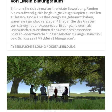
von „Mein Bildungsraum“
Erinnern Sie sich einmal an Ihre letzte Bewerbung. Fanden
Sie es aufwendig, sich beglaubigte Zeugniskopien ausstellen
zu lassen? Und als Sie Ihre Zeugnisse gebraucht haben,
waren sie irgendwo vergraben? Erleben Sie das Anlegen
von ständig neuen Accounts bei Bildungsanbietern als
unpraktisch? Dauert Ihnen die Suche nach passenden
Studien- oder Weiterbildungsangeboten zu lange? Damit soll
bald Schluss sein! Mit „Mein Bildungsraum“...
KATEGORIEN
BERUFLICHE BILDUNG
/
DIGITALE BILDUNG