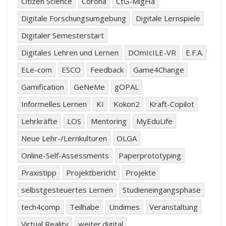
Citizen Science
Corona
CtG-MigHa
Digitale Forschungsumgebung
Digitale Lernspiele
Digitaler Semesterstart
Digitales Lehren und Lernen
DOmIcILE-VR
E.F.A.
ELe-com
ESCO
Feedback
Game4Change
Gamification
GeNeMe
gOPAL
Informelles Lernen
KI
Kokon2
Kraft-Copilot
Lehrkräfte
LOS
Mentoring
MyEduLife
Neue Lehr-/Lernkulturen
OLGA
Online-Self-Assessments
Paperprototyping
Praxistipp
Projektbericht
Projekte
selbstgesteuertes Lernen
Studieneingangsphase
tech4comp
Teilhabe
Undimes
Veranstaltung
Virtual Reality
weiter.digital