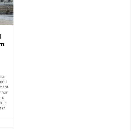
d
em
tur
hten
iment
r nur
en:
Eine
 (z.