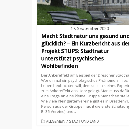
17. September 2020
Macht Stadtnatur uns gesund un
glücklich? – Ein Kurzbericht aus d
Projekt STUPS: Stadtnatur
unterstützt psychisches
Wohlbefinden
Der Ankereffekt am Beispiel der Dresdner Stadtna
Wer einmal ein psychologisches Phänomen im ec
Leben beobachten will, dem sei ein kleines Exper
zum Ankereffekt ans Herz gelegt. Man muss dafü
eine Frage an eine kleine Gruppe Menschen stell
Wie viele Kleingartenvereine gibt es in Dresden? 
Person aus der Gruppe macht die erste Schätzung
B. 35 Vereine) und...
KATEGORIEN
ALLGEMEIN
/
STADT UND LAND