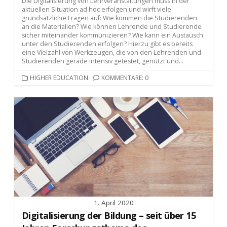
Die Digitalisierung von Lehrveranstaltungen muss in der
aktuellen Situation ad hoc erfolgen und wirft viele
grundsätzliche Fragen auf: Wie kommen die Studierenden
an die Materialien? Wie können Lehrende und Studierende
sicher miteinander kommunizieren? Wie kann ein Austausch
unter den Studierenden erfolgen? Hierzu gibt es bereits
eine Vielzahl von Werkzeugen, die von den Lehrenden und
Studierenden gerade intensiv getestet, genutzt und...
KATEGORIEN
HIGHER EDUCATION
KOMMENTARE: 0
1. April 2020
Digitalisierung der Bildung – seit über 15