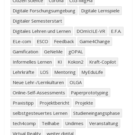
Citizen Science
Corona
CtG-MigHa
Digitale Forschungsumgebung
Digitale Lernspiele
Digitaler Semesterstart
Digitales Lehren und Lernen
DOmIcILE-VR
E.F.A.
ELe-com
ESCO
Feedback
Game4Change
Gamification
GeNeMe
gOPAL
Informelles Lernen
KI
Kokon2
Kraft-Copilot
Lehrkräfte
LOS
Mentoring
MyEduLife
Neue Lehr-/Lernkulturen
OLGA
Online-Self-Assessments
Paperprototyping
Praxistipp
Projektbericht
Projekte
selbstgesteuertes Lernen
Studieneingangsphase
tech4comp
Teilhabe
Undimes
Veranstaltung
Virtual Reality
weiter.digital