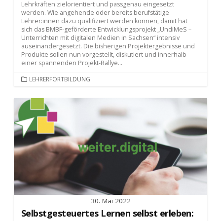
Lehrkräften zielorientiert und passgenau eingesetzt
werden. Wie angehende oder bereits berufstätige
Lehrer:innen dazu qualifiziert werden können, damit hat
sich das BMBF-geförderte Entwicklungsprojekt „UndiMeS –
Unterrichten mit digitalen Medien in Sachsen“ intensiv
auseinandergesetzt. Die bisherigen Projektergebnisse und
Produkte sollen nun vorgestellt, diskutiert und innerhalb
einer spannenden Projekt-Rallye...
KATEGORIEN
LEHRERFORTBILDUNG
30. Mai 2022
Selbstgesteuertes Lernen selbst erleben: