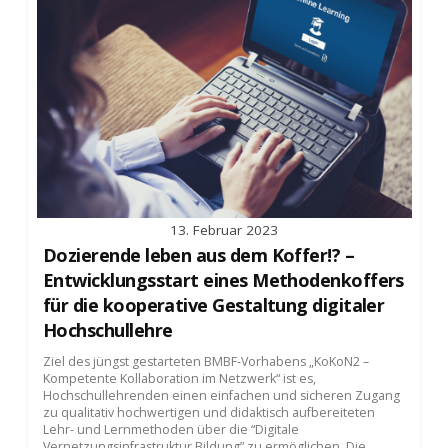
13. Februar 2023
Dozierende leben aus dem Koffer!? –
Entwicklungsstart eines Methodenkoffers
für die kooperative Gestaltung digitaler
Hochschullehre
Ziel des jüngst gestarteten BMBF-Vorhabens „KoKoN2 –
Kompetente Kollaboration im Netzwerk“ ist es,
Hochschullehrenden einen einfachen und sicheren Zugang
zu qualitativ hochwertigen und didaktisch aufbereiteten
Lehr- und Lernmethoden über die “Digitale
Vernetzungsinfrastruktur Bildung” zu ermöglichen. Die