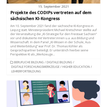
15. September 2021
Projekte des CODIPs vertreten auf dem
sächsischen KI-Kongress
Am 10. September 2021 fand der sächsische KI-Kongress in
Leipzig statt. Ministerpräsident Michael Kretschmer stellte auf
der Veranstaltung die „KI-Strategie für den Freistaat Sachsen“
vor und diskutierte mit Vertreter:innen u.a. aus Bildung und
Wissenschaft. In dem Panel „KI-Wissen in der Schule, Aus-
und Weiterbildung“ war Prof. Dr. Thomas Köhler als
Gesprächspartner beteiligt. Er unterstrich hierbei seine
Perspektive KI als „Werkzeuge...
KATEGORIEN
BERUFLICHE BILDUNG
/
DIGITALE BILDUNG
/
DIGITALE FORSCHUNGSWERKZEUGE
/
HIGHER EDUCATION
/
LEHRERFORTBILDUNG