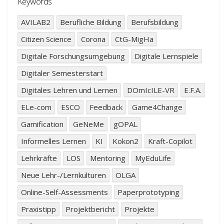
Keywords
AVILAB2
Berufliche Bildung
Berufsbildung
Citizen Science
Corona
CtG-MigHa
Digitale Forschungsumgebung
Digitale Lernspiele
Digitaler Semesterstart
Digitales Lehren und Lernen
DOmIcILE-VR
E.F.A.
ELe-com
ESCO
Feedback
Game4Change
Gamification
GeNeMe
gOPAL
Informelles Lernen
KI
Kokon2
Kraft-Copilot
Lehrkräfte
LOS
Mentoring
MyEduLife
Neue Lehr-/Lernkulturen
OLGA
Online-Self-Assessments
Paperprototyping
Praxistipp
Projektbericht
Projekte