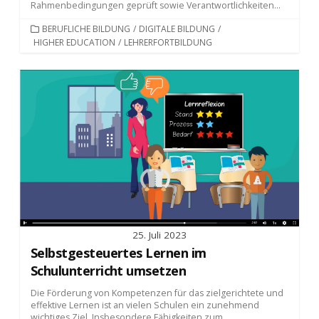
Rahmenbedingungen geprüft sowie Verantwortlichkeiten...
KATEGORIEN
BERUFLICHE BILDUNG
/
DIGITALE BILDUNG
/
HIGHER EDUCATION
/
LEHRERFORTBILDUNG
25. Juli 2023
Selbstgesteuertes Lernen im
Schulunterricht umsetzen
Die Förderung von Kompetenzen für das zielgerichtete und
effektive Lernen ist an vielen Schulen ein zunehmend
wichtiges Ziel. Insbesondere Fähigkeiten zum