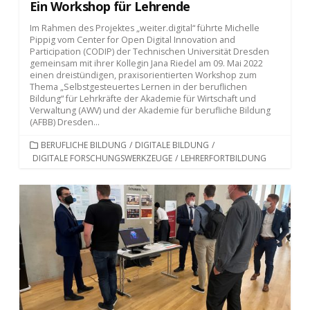
Ein Workshop für Lehrende
Im Rahmen des Projektes „weiter.digital“ führte Michelle
Pippig vom Center for Open Digital Innovation and
Participation (CODIP) der Technischen Universität Dresden
gemeinsam mit ihrer Kollegin Jana Riedel am 09. Mai 2022
einen dreistündigen, praxisorientierten Workshop zum
Thema „Selbstgesteuertes Lernen in der beruflichen
Bildung“ für Lehrkräfte der Akademie für Wirtschaft und
Verwaltung (AWV) und der Akademie für berufliche Bildung
(AFBB) Dresden...
KATEGORIEN
BERUFLICHE BILDUNG
/
DIGITALE BILDUNG
/
DIGITALE FORSCHUNGSWERKZEUGE
/
LEHRERFORTBILDUNG