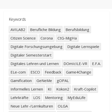
Keywords
AVILAB2
Berufliche Bildung
Berufsbildung
Citizen Science
Corona
CtG-MigHa
Digitale Forschungsumgebung
Digitale Lernspiele
Digitaler Semesterstart
Digitales Lehren und Lernen
DOmIcILE-VR
E.F.A.
ELe-com
ESCO
Feedback
Game4Change
Gamification
GeNeMe
gOPAL
Informelles Lernen
KI
Kokon2
Kraft-Copilot
Lehrkräfte
LOS
Mentoring
MyEduLife
Neue Lehr-/Lernkulturen
OLGA