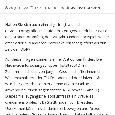
VERÖFFENTLICHUNGSDATUM
DATUM
AUTOR
20. JULI 2020
17. SEPTEMBER 2020
MATHIAS HOFMANN
DER
LETZTEN
ÄNDERUNG
Haben Sie sich auch einmal gefragt wie sich
(Stadt-)Fotografie im Laufe der Zeit gewandelt hat? Wurde
das Kronentor Anfang des 20. Jahrhunderts beispielsweise
öfter oder aus anderen Perspektiven fotografiert als zur
Zeit der DDR?
Auf diese Fragen können Sie hier Antworten finden: Die
Nachwuchsforschungsgruppe HistStadt4D, ein
Zusammenschluss von jungen Wissenschaftlerinnen und
Wissenschaftlern der TU Dresden und der Universität
Würzburg, erarbeitet hierzu eine digitale Online-
Anwendung, einen sogenannten 4D-Browser (Abb. 1).
Dieses frei zugängliche Tool umfasst ein virtuelles
dreidimensionales (3D) Stadtmodell von Dresden.
User*innen können sich darin frei bewegen und Dresden
aus beliebigen Perspektiven erkunden. Entwickelt wird der