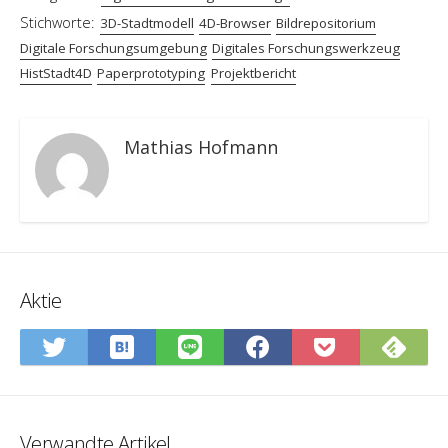
Stichworte:
3D-Stadtmodell
4D-Browser
Bildrepositorium
Digitale Forschungsumgebung
Digitales Forschungswerkzeug
HistStadt4D
Paperprototyping
Projektbericht
Mathias Hofmann
Aktie
In
Abo
Auf
Auf
Auf
In
Hatena-
Sie
Twitter
LINE
Facebook
Pocket
Lesezeichen
Fee
teilen
teilen
teilen
speiche
speichern
Verwandte Artikel