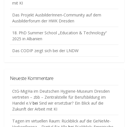
mit KI
Das Projekt AusbilderInnen-Community auf dem
Ausbilderforum der HWK Dresden
18. PhD Summer School „Education & Technology“
2025 in Albanien
Das CODIP zeigt sich bei der LNDW
Neueste Kommentare
CtG-MigHa im Deutschen Hygiene-Museum Dresden
vertreten – zbb – Zentralstelle für Berufsbildung im
Handel e.V
bei
Sind wir ersetzbar? Ein Blick auf die
Zukunft der Arbeit mit KI
Tagen im virtuellen Raum: Rückblick auf die GeNeMe-
Vorkonferenz – Digital für Alle
bei
Rückblick: Empirische