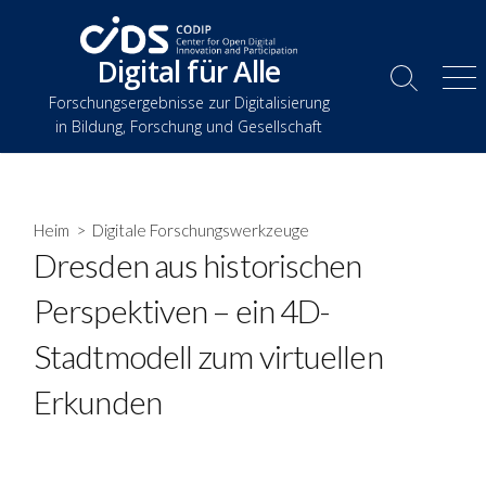
Zum
Inhalt
Digital für Alle
springen
Suche
Spe
Forschungsergebnisse zur Digitalisierung
umschalten
in Bildung, Forschung und Gesellschaft
Heim
>
Digitale Forschungswerkzeuge
Dresden aus historischen
Perspektiven – ein 4D-
Stadtmodell zum virtuellen
Erkunden