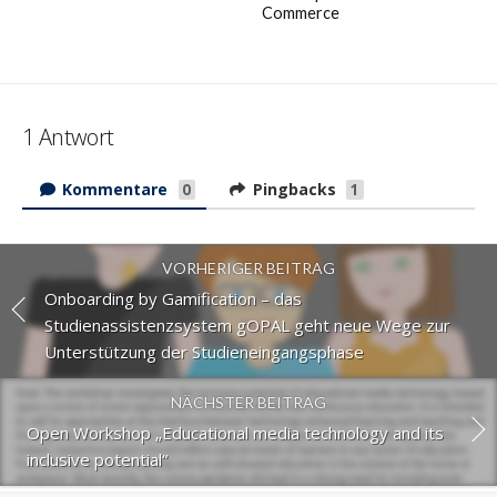
Commerce
1 Antwort
Kommentare
Pingbacks
0
1
VORHERIGER BEITRAG
Onboarding by Gamification – das
Studienassistenzsystem gOPAL geht neue Wege zur
Unterstützung der Studieneingangsphase
NÄCHSTER BEITRAG
Open Workshop „Educational media technology and its
inclusive potential“