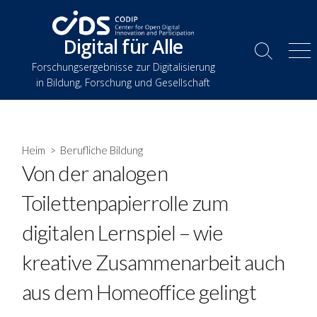
Zum
Inhalt
Digital für Alle
springen
Suche
Spe
Forschungsergebnisse zur Digitalisierung
umschalten
in Bildung, Forschung und Gesellschaft
Heim
>
Berufliche Bildung
Von der analogen
Toilettenpapierrolle zum
digitalen Lernspiel – wie
kreative Zusammenarbeit auch
aus dem Homeoffice gelingt