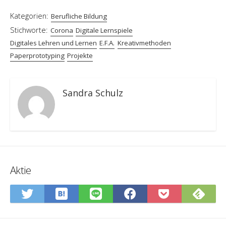
Kategorien:
Berufliche Bildung
Stichworte:
Corona
Digitale Lernspiele
Digitales Lehren und Lernen
E.F.A.
Kreativmethoden
Paperprototyping
Projekte
Sandra Schulz
Aktie
In
Abo
Auf
Auf
Auf
In
Hatena-
Sie
Twitter
LINE
Facebook
Pocket
Lesezeichen
Fee
teilen
teilen
teilen
speiche