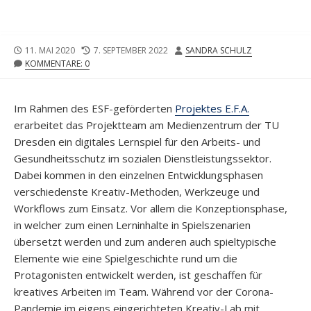
VERÖFFENTLICHUNGSDATUM
DATUM
AUTOR
11. MAI 2020
7. SEPTEMBER 2022
SANDRA SCHULZ
DER
KOMMENTARE: 0
LETZTEN
ÄNDERUNG
Im Rahmen des ESF-geförderten
Projektes E.F.A.
erarbeitet das Projektteam am Medienzentrum der TU
Dresden ein digitales Lernspiel für den Arbeits- und
Gesundheitsschutz im sozialen Dienstleistungssektor.
Dabei kommen in den einzelnen Entwicklungsphasen
verschiedenste Kreativ-Methoden, Werkzeuge und
Workflows zum Einsatz. Vor allem die Konzeptionsphase,
in welcher zum einen Lerninhalte in Spielszenarien
übersetzt werden und zum anderen auch spieltypische
Elemente wie eine Spielgeschichte rund um die
Protagonisten entwickelt werden, ist geschaffen für
kreatives Arbeiten im Team. Während vor der Corona-
Pandemie im eigens eingerichteten Kreativ-Lab mit