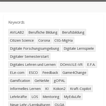
Keywords
AVILAB2
Berufliche Bildung
Berufsbildung
Citizen Science
Corona
CtG-MigHa
Digitale Forschungsumgebung
Digitale Lernspiele
Digitaler Semesterstart
Digitales Lehren und Lernen
DOmIcILE-VR
E.F.A.
ELe-com
ESCO
Feedback
Game4Change
Gamification
GeNeMe
gOPAL
Informelles Lernen
KI
Kokon2
Kraft-Copilot
Lehrkräfte
LOS
Mentoring
MyEduLife
Neue Lehr-/Lernkulturen
OLGA