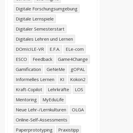
Digitale Forschungsumgebung
Digitale Lernspiele
Digitaler Semesterstart
Digitales Lehren und Lernen
DOmIcILE-VR
E.F.A.
ELe-com
ESCO
Feedback
Game4Change
Gamification
GeNeMe
gOPAL
Informelles Lernen
KI
Kokon2
Kraft-Copilot
Lehrkräfte
LOS
Mentoring
MyEduLife
Neue Lehr-/Lernkulturen
OLGA
Online-Self-Assessments
Paperprototyping
Praxistipp