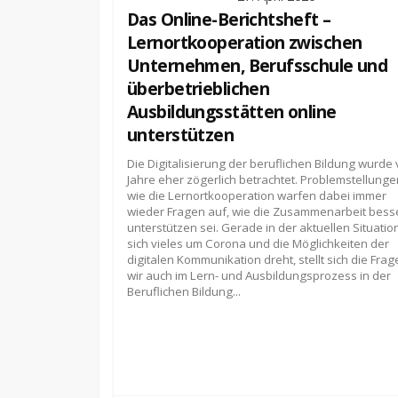
Das Online-Berichtsheft –
Lernortkooperation zwischen
Unternehmen, Berufsschule und
überbetrieblichen
Ausbildungsstätten online
unterstützen
Die Digitalisierung der beruflichen Bildung wurde 
Jahre eher zögerlich betrachtet. Problemstellunge
wie die Lernortkooperation warfen dabei immer
wieder Fragen auf, wie die Zusammenarbeit bess
unterstützen sei. Gerade in der aktuellen Situatio
sich vieles um Corona und die Möglichkeiten der
digitalen Kommunikation dreht, stellt sich die Frag
wir auch im Lern- und Ausbildungsprozess in der
Beruflichen Bildung...