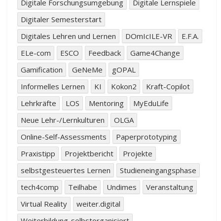
Digitale Forschungsumgebung
Digitale Lernspiele
Digitaler Semesterstart
Digitales Lehren und Lernen
DOmIcILE-VR
E.F.A.
ELe-com
ESCO
Feedback
Game4Change
Gamification
GeNeMe
gOPAL
Informelles Lernen
KI
Kokon2
Kraft-Copilot
Lehrkräfte
LOS
Mentoring
MyEduLife
Neue Lehr-/Lernkulturen
OLGA
Online-Self-Assessments
Paperprototyping
Praxistipp
Projektbericht
Projekte
selbstgesteuertes Lernen
Studieneingangsphase
tech4comp
Teilhabe
Undimes
Veranstaltung
Virtual Reality
weiter.digital
Weiterbildung-selbstorganisiert