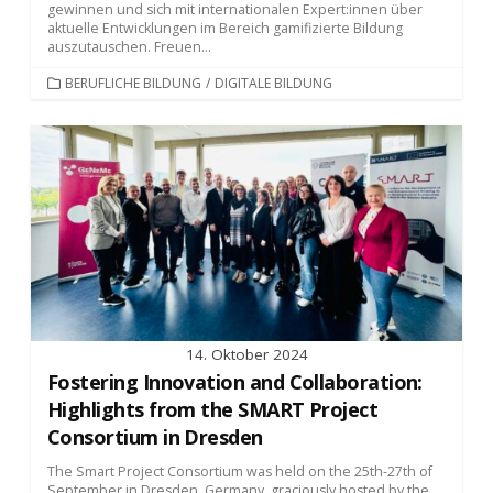
gewinnen und sich mit internationalen Expert:innen über
aktuelle Entwicklungen im Bereich gamifizierte Bildung
auszutauschen. Freuen...
KATEGORIEN
BERUFLICHE BILDUNG
/
DIGITALE BILDUNG
14. Oktober 2024
Fostering Innovation and Collaboration:
Highlights from the SMART Project
Consortium in Dresden
The Smart Project Consortium was held on the 25th-27th of
September in Dresden, Germany, graciously hosted by the