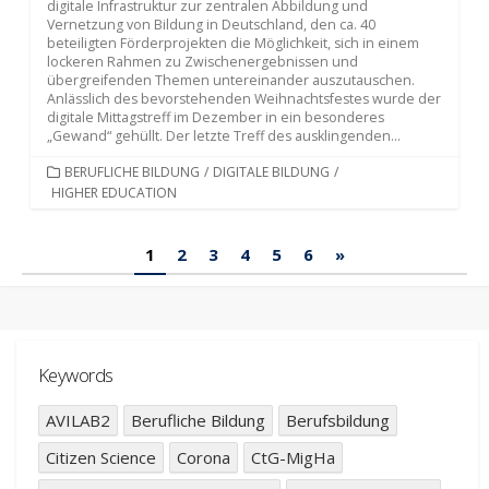
digitale Infrastruktur zur zentralen Abbildung und
Vernetzung von Bildung in Deutschland, den ca. 40
beteiligten Förderprojekten die Möglichkeit, sich in einem
lockeren Rahmen zu Zwischenergebnissen und
übergreifenden Themen untereinander auszutauschen.
Anlässlich des bevorstehenden Weihnachtsfestes wurde der
digitale Mittagstreff im Dezember in ein besonderes
„Gewand“ gehüllt. Der letzte Treff des ausklingenden...
KATEGORIEN
BERUFLICHE BILDUNG
/
DIGITALE BILDUNG
/
HIGHER EDUCATION
Beiträge
1
2
3
4
5
6
»
Paginierung
Keywords
AVILAB2
Berufliche Bildung
Berufsbildung
Citizen Science
Corona
CtG-MigHa