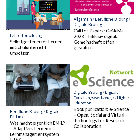
Allgemein
/
Berufliche Bildung
/
Digitale Bildung
Call for Papers: GeNeMe
Lehrerfortbildung
2023 – Inklusiv digital:
Selbstgesteuertes Lernen
Gemeinschaft offen
im Schulunterricht
gestalten
umsetzen
Digitale Bildung
/
Digitale
Forschungswerkzeuge
/
Higher
Education
Book publication: e-Science
Berufliche Bildung
/
Digitale
– Open, Social and Virtual
Bildung
Technology for Research
Was macht eigentlich EMIL?
Collaboration
– Adaptives Lernen im
Lernmanagementsystem
ILIAS