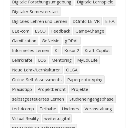
Digitale Forschungsumgebung
Digitale Lernspiele
Digitaler Semesterstart
Digitales Lehren und Lernen
DOmIcILE-VR
E.F.A.
ELe-com
ESCO
Feedback
Game4Change
Gamification
GeNeMe
gOPAL
Informelles Lernen
KI
Kokon2
Kraft-Copilot
Lehrkräfte
LOS
Mentoring
MyEduLife
Neue Lehr-/Lernkulturen
OLGA
Online-Self-Assessments
Paperprototyping
Praxistipp
Projektbericht
Projekte
selbstgesteuertes Lernen
Studieneingangsphase
tech4comp
Teilhabe
Undimes
Veranstaltung
Virtual Reality
weiter.digital