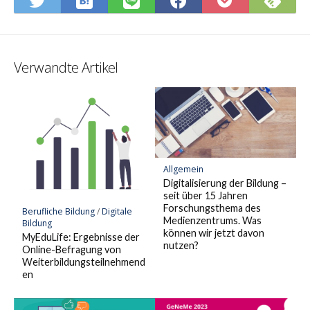
Hatena-
Sie
Twitter
LINE
Facebook
Pocket
Lesezeichen
Fee
teilen
teilen
teilen
speiche
speichern
Verwandte Artikel
Allgemein
Digitalisierung der Bildung –
seit über 15 Jahren
Forschungsthema des
Berufliche Bildung
/
Digitale
Medienzentrums. Was
Bildung
können wir jetzt davon
MyEduLife: Ergebnisse der
nutzen?
Online-Befragung von
Weiterbildungsteilnehmend
en