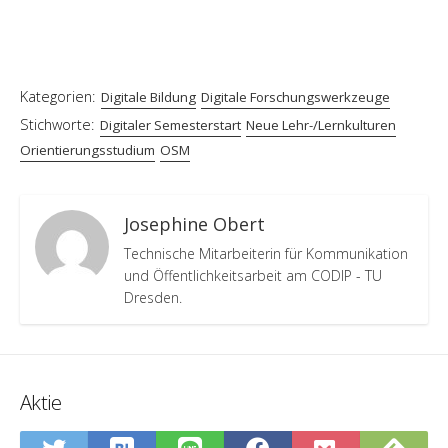
Kategorien:
Digitale Bildung
Digitale Forschungswerkzeuge
Stichworte:
Digitaler Semesterstart
Neue Lehr-/Lernkulturen
Orientierungsstudium
OSM
Josephine Obert
Technische Mitarbeiterin für Kommunikation
und Öffentlichkeitsarbeit am CODIP - TU
Dresden.
Aktie
In
Abo
Auf
Auf
Auf
In