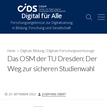
Zum
Inhalt
Digital für Alle
springen
Suche
Spe
Forschungsergebnisse zur Digitalisierung
umschalten
in Bildung, Forschung und Gesellschaft
Heim
>
Digitale Bildung
/
Digitale Forschungswerkzeuge
Das OSM der TU Dresden: Der
Weg zur sicheren Studienwahl
VERÖFFENTLICHUNGSDATUM
AUTOR
20. SEPTEMBER 2023
JOSEPHINE OBERT