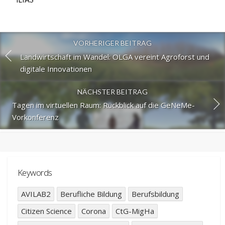
VORHERIGER BEITRAG
Landwirtschaft im Wandel: OLGA vereint Agroforst und
digitale Innovationen
NÄCHSTER BEITRAG
Tagen im virtuellen Raum: Rückblick auf die GeNeMe-
Vorkonferenz
Keywords
AVILAB2
Berufliche Bildung
Berufsbildung
Citizen Science
Corona
CtG-MigHa