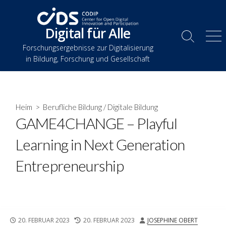
Zum
Inhalt
Digital für Alle
springen
Suche
Spe
Forschungsergebnisse zur Digitalisierung
umschalten
in Bildung, Forschung und Gesellschaft
Heim
>
Berufliche Bildung
/
Digitale Bildung
GAME4CHANGE – Playful
Learning in Next Generation
Entrepreneurship
VERÖFFENTLICHUNGSDATUM
DATUM
AUTOR
20. FEBRUAR 2023
20. FEBRUAR 2023
JOSEPHINE OBERT