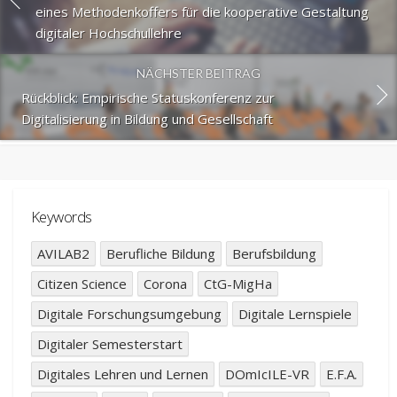
eines Methodenkoffers für die kooperative Gestaltung
digitaler Hochschullehre
NÄCHSTER BEITRAG
Rückblick: Empirische Statuskonferenz zur
Digitalisierung in Bildung und Gesellschaft
Keywords
AVILAB2
Berufliche Bildung
Berufsbildung
Citizen Science
Corona
CtG-MigHa
Digitale Forschungsumgebung
Digitale Lernspiele
Digitaler Semesterstart
Digitales Lehren und Lernen
DOmIcILE-VR
E.F.A.