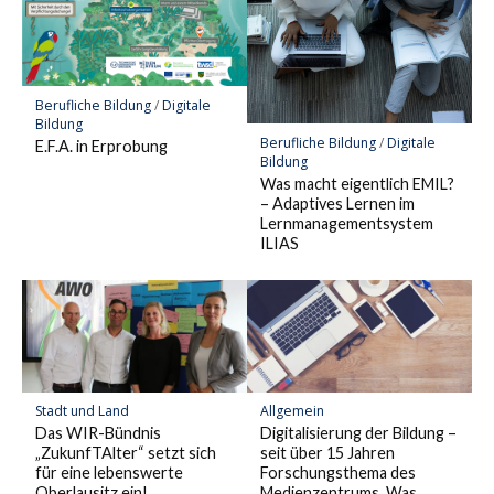
Berufliche Bildung
/
Digitale
Bildung
Berufliche Bildung
/
Digitale
E.F.A. in Erprobung
Bildung
Was macht eigentlich EMIL?
– Adaptives Lernen im
Lernmanagementsystem
ILIAS
Stadt und Land
Allgemein
Das WIR-Bündnis
Digitalisierung der Bildung –
„ZukunfTAlter“ setzt sich
seit über 15 Jahren
für eine lebenswerte
Forschungsthema des
Oberlausitz ein!
Medienzentrums. Was