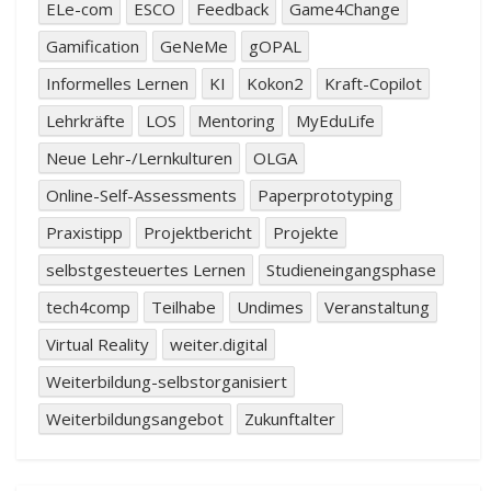
ELe-com
ESCO
Feedback
Game4Change
Gamification
GeNeMe
gOPAL
Informelles Lernen
KI
Kokon2
Kraft-Copilot
Lehrkräfte
LOS
Mentoring
MyEduLife
Neue Lehr-/Lernkulturen
OLGA
Online-Self-Assessments
Paperprototyping
Praxistipp
Projektbericht
Projekte
selbstgesteuertes Lernen
Studieneingangsphase
tech4comp
Teilhabe
Undimes
Veranstaltung
Virtual Reality
weiter.digital
Weiterbildung-selbstorganisiert
Weiterbildungsangebot
Zukunftalter