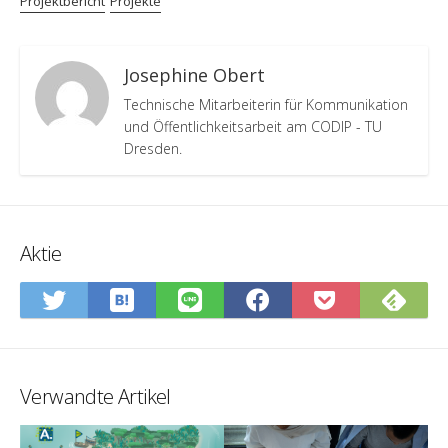
Projektbericht
Projekte
Josephine Obert
Technische Mitarbeiterin für Kommunikation
und Öffentlichkeitsarbeit am CODIP - TU
Dresden.
Aktie
In
Abo
Auf
Auf
Auf
In
Hatena-
Sie
Twitter
LINE
Facebook
Pocket
Lesezeichen
Fee
teilen
teilen
teilen
speiche
speichern
Verwandte Artikel