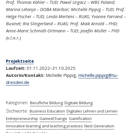
Prof. Thomas Köhler – TUD; Pawel Urgacz – WBS Poland;
Marina Letonja – DOBA Maribor; Michelle Pippig – TUD; Prof.
Helge Fischer – TUD; Linda Mertens – RUAS; Yvonne Farrand –
Businet; Ria Slingerland – RUAS; Prof. Maik Arnold – FHD;
Anne-Marie Schmidt-Ortmann – TUD; Josefin Müller – FHD
(v.l.n.r.)
Projektseite
Laufzeit:
01.11.2022–31.10.2025
Autorin/Kontakt:
Michelle Pippig,
michelle.pippig@​tu-
dresden.de
Kategorien:
Berufliche Bildung
Digitale Bildung
Stichworte:
Business Education
Digitales Lehren und Lernen
Entrepreneurship
Game4Change
Gamification
innovative learning and teaching practices
Next Generation