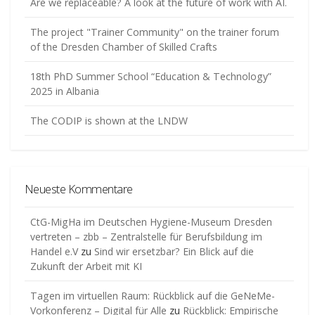
Are we replaceable? A look at the future of work with AI.
The project "Trainer Community" on the trainer forum
of the Dresden Chamber of Skilled Crafts
18th PhD Summer School “Education & Technology”
2025 in Albania
The CODIP is shown at the LNDW
Neueste Kommentare
CtG-MigHa im Deutschen Hygiene-Museum Dresden
vertreten – zbb – Zentralstelle für Berufsbildung im
Handel e.V
zu
Sind wir ersetzbar? Ein Blick auf die
Zukunft der Arbeit mit KI
Tagen im virtuellen Raum: Rückblick auf die GeNeMe-
Vorkonferenz – Digital für Alle
zu
Rückblick: Empirische