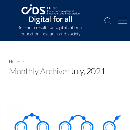
Skip
to
Digital for all
content
Search
Me
Research results on digitalization in
Toggle
education, research and society
Home
>
Monthly Archive:
July, 2021