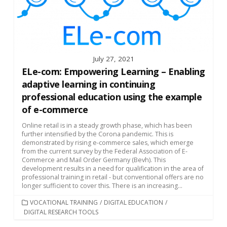
July 27, 2021
ELe-com: Empowering Learning – Enabling
adaptive learning in continuing
professional education using the example
of e-commerce
Online retail is in a steady growth phase, which has been
further intensified by the Corona pandemic. This is
demonstrated by rising e-commerce sales, which emerge
from the current survey by the Federal Association of E-
Commerce and Mail Order Germany (Bevh). This
development results in a need for qualification in the area of
professional training in retail - but conventional offers are no
longer sufficient to cover this. There is an increasing...
CATEGORIES
VOCATIONAL TRAINING
/
DIGITAL EDUCATION
/
DIGITAL RESEARCH TOOLS