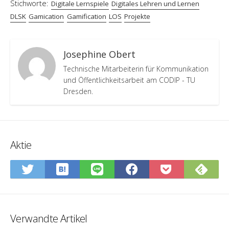
Stichworte:
Digitale Lernspiele
Digitales Lehren und Lernen
DLSK
Gamication
Gamification
LOS
Projekte
Josephine Obert
Technische Mitarbeiterin für Kommunikation
und Öffentlichkeitsarbeit am CODIP - TU
Dresden.
Aktie
In
Abo
Auf
Auf
Auf
In
Hatena-
Sie
Twitter
LINE
Facebook
Pocket
Lesezeichen
Fee
teilen
teilen
teilen
speiche
speichern
Verwandte Artikel