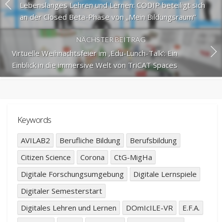
Lebenslanges Lehren und Lernen: CODIP beteiligt sich
an der Closed Beta-Phase von „Mein Bildungsraum“
NÄCHSTER BEITRAG
Virtuelle Weihnachtsfeier im ‚Edu-Lunch-Talk‘: Ein
Einblick in die immersive Welt von TriCAT Spaces
Keywords
AVILAB2
Berufliche Bildung
Berufsbildung
Citizen Science
Corona
CtG-MigHa
Digitale Forschungsumgebung
Digitale Lernspiele
Digitaler Semesterstart
Digitales Lehren und Lernen
DOmIcILE-VR
E.F.A.