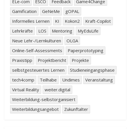
ELe-com
ESCO
Feedback
Game4Change
Gamification
GeNeMe
gOPAL
Informelles Lernen
KI
Kokon2
Kraft-Copilot
Lehrkräfte
LOS
Mentoring
MyEduLife
Neue Lehr-/Lernkulturen
OLGA
Online-Self-Assessments
Paperprototyping
Praxistipp
Projektbericht
Projekte
selbstgesteuertes Lernen
Studieneingangsphase
tech4comp
Teilhabe
Undimes
Veranstaltung
Virtual Reality
weiter.digital
Weiterbildung-selbstorganisiert
Weiterbildungsangebot
Zukunftalter