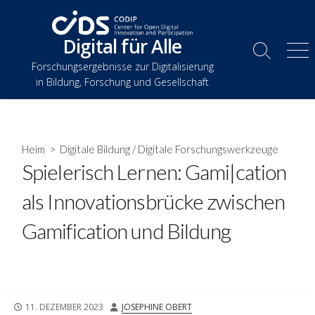
Zum
Inhalt
Digital für Alle
springen
Suche
Spe
Forschungsergebnisse zur Digitalisierung
umschalten
in Bildung, Forschung und Gesellschaft
Heim
>
Digitale Bildung
/
Digitale Forschungswerkzeuge
Spielerisch Lernen: Gami|cation
als Innovationsbrücke zwischen
Gamification und Bildung
VERÖFFENTLICHUNGSDATUM
AUTOR
11. DEZEMBER 2023
JOSEPHINE OBERT