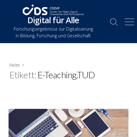
Zum
Inhalt
Digital für Alle
springen
Suche
Spe
Forschungsergebnisse zur Digitalisierung
umschalten
in Bildung, Forschung und Gesellschaft
Heim
>
Etikett:
E-Teaching.TUD