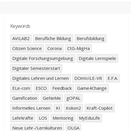
Keywords
AVILAB2
Berufliche Bildung
Berufsbildung
Citizen Science
Corona
CtG-MigHa
Digitale Forschungsumgebung
Digitale Lernspiele
Digitaler Semesterstart
Digitales Lehren und Lernen
DOmIcILE-VR
E.F.A.
ELe-com
ESCO
Feedback
Game4Change
Gamification
GeNeMe
gOPAL
Informelles Lernen
KI
Kokon2
Kraft-Copilot
Lehrkräfte
LOS
Mentoring
MyEduLife
Neue Lehr-/Lernkulturen
OLGA