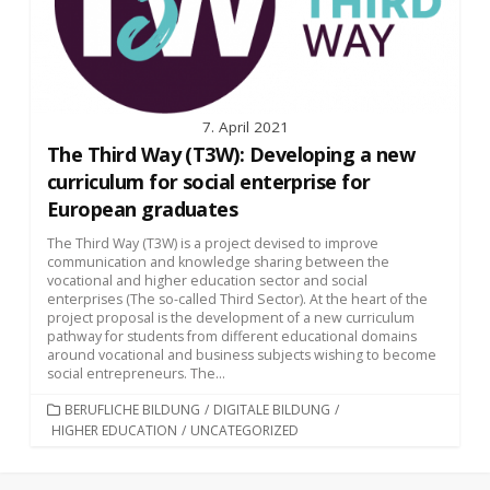
7. April 2021
The Third Way (T3W): Developing a new
curriculum for social enterprise for
European graduates
The Third Way (T3W) is a project devised to improve
communication and knowledge sharing between the
vocational and higher education sector and social
enterprises (The so-called Third Sector). At the heart of the
project proposal is the development of a new curriculum
pathway for students from different educational domains
around vocational and business subjects wishing to become
social entrepreneurs. The...
KATEGORIEN
BERUFLICHE BILDUNG
/
DIGITALE BILDUNG
/
HIGHER EDUCATION
/
UNCATEGORIZED