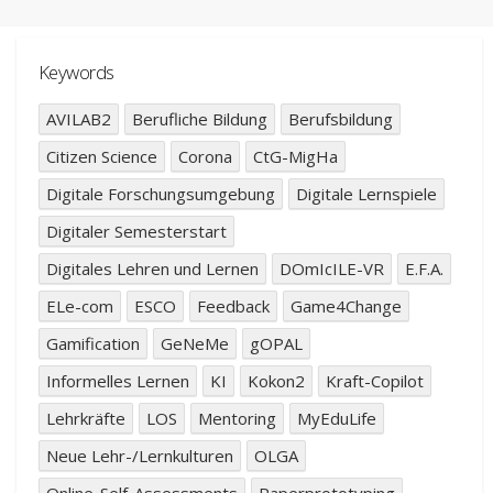
Keywords
AVILAB2
Berufliche Bildung
Berufsbildung
Citizen Science
Corona
CtG-MigHa
Digitale Forschungsumgebung
Digitale Lernspiele
Digitaler Semesterstart
Digitales Lehren und Lernen
DOmIcILE-VR
E.F.A.
ELe-com
ESCO
Feedback
Game4Change
Gamification
GeNeMe
gOPAL
Informelles Lernen
KI
Kokon2
Kraft-Copilot
Lehrkräfte
LOS
Mentoring
MyEduLife
Neue Lehr-/Lernkulturen
OLGA
Online-Self-Assessments
Paperprototyping