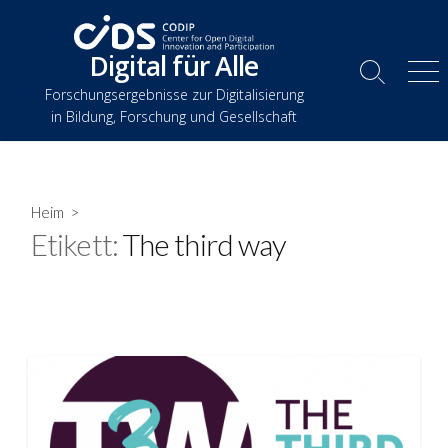
Zum
Inhalt
Digital für Alle
springen
Suche
Spe
Forschungsergebnisse zur Digitalisierung
umschalten
in Bildung, Forschung und Gesellschaft
Heim
>
Etikett:
The third way