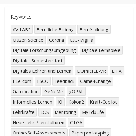
Keywords
AVILAB2
Berufliche Bildung
Berufsbildung
Citizen Science
Corona
CtG-MigHa
Digitale Forschungsumgebung
Digitale Lernspiele
Digitaler Semesterstart
Digitales Lehren und Lernen
DOmIcILE-VR
E.F.A.
ELe-com
ESCO
Feedback
Game4Change
Gamification
GeNeMe
gOPAL
Informelles Lernen
KI
Kokon2
Kraft-Copilot
Lehrkräfte
LOS
Mentoring
MyEduLife
Neue Lehr-/Lernkulturen
OLGA
Online-Self-Assessments
Paperprototyping