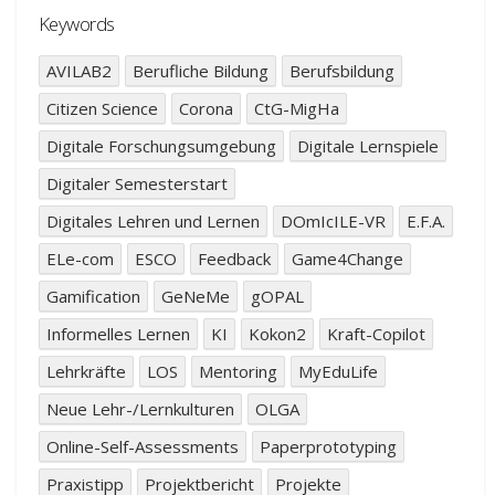
Keywords
AVILAB2
Berufliche Bildung
Berufsbildung
Citizen Science
Corona
CtG-MigHa
Digitale Forschungsumgebung
Digitale Lernspiele
Digitaler Semesterstart
Digitales Lehren und Lernen
DOmIcILE-VR
E.F.A.
ELe-com
ESCO
Feedback
Game4Change
Gamification
GeNeMe
gOPAL
Informelles Lernen
KI
Kokon2
Kraft-Copilot
Lehrkräfte
LOS
Mentoring
MyEduLife
Neue Lehr-/Lernkulturen
OLGA
Online-Self-Assessments
Paperprototyping
Praxistipp
Projektbericht
Projekte