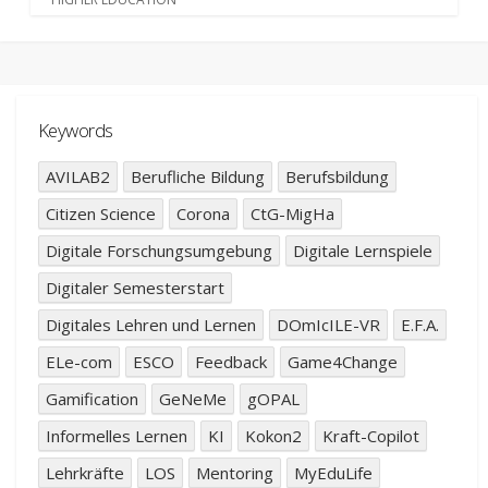
Keywords
AVILAB2
Berufliche Bildung
Berufsbildung
Citizen Science
Corona
CtG-MigHa
Digitale Forschungsumgebung
Digitale Lernspiele
Digitaler Semesterstart
Digitales Lehren und Lernen
DOmIcILE-VR
E.F.A.
ELe-com
ESCO
Feedback
Game4Change
Gamification
GeNeMe
gOPAL
Informelles Lernen
KI
Kokon2
Kraft-Copilot
Lehrkräfte
LOS
Mentoring
MyEduLife